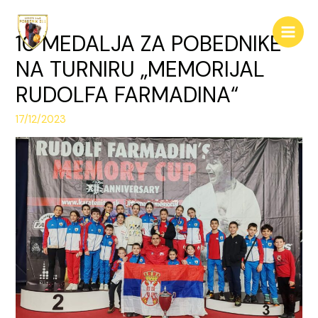
Pređi
na
10 MEDALJA ZA POBEDNIKE
Main
sadržaj
NA TURNIRU „MEMORIJAL
Men
RUDOLFA FARMADINA“
17/12/2023