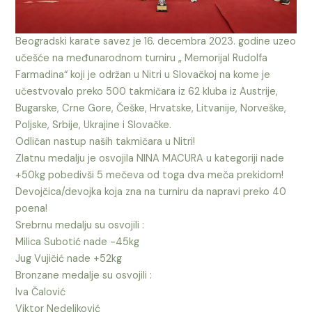
Beogradski karate savez je 16. decembra 2023. godine uzeo
učešće na međunarodnom turniru „ Memorijal Rudolfa
Farmadina“ koji je održan u Nitri u Slovačkoj na kome je
učestvovalo preko 500 takmičara iz 62 kluba iz Austrije,
Bugarske, Crne Gore, Češke, Hrvatske, Litvanije, Norveške,
Poljske, Srbije, Ukrajine i Slovačke.
Odličan nastup naših takmičara u Nitri!
Zlatnu medalju je osvojila NINA MACURA u kategoriji nade
+50kg pobedivši 5 mečeva od toga dva meča prekidom!
Devojčica/devojka koja zna na turniru da napravi preko 40
poena!
Srebrnu medalju su osvojili :
Milica Subotić nade -45kg
Jug Vujičić nade +52kg
Bronzane medalje su osvojili :
Iva Čalović
Viktor Nedeljković