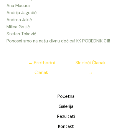
Ana Macura
Andrija Jagodić
Andrea Jakić
Milica Grujić
Stefan Toković
Ponosni smo na našu divnu dečicu! KK POBEDNIK 011!
Kretanje
←
Prethodni
Sledeći Članak
članka
Članak
→
Početna
Galerija
Rezultati
Kontakt