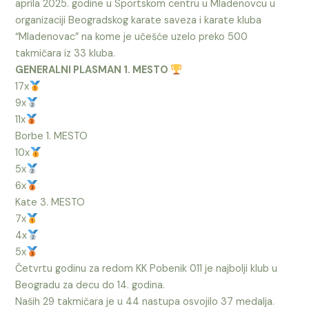
aprila 2025. godine u Sportskom centru u Mladenovcu u
organizaciji Beogradskog karate saveza i karate kluba
“Mladenovac” na kome je učešće uzelo preko 500
takmičara iz 33 kluba.
GENERALNI PLASMAN 1. MESTO
17x
9x
11x
Borbe 1. MESTO
10x
5x
6x
Kate 3. MESTO
7x
4x
5x
Četvrtu godinu za redom KK Pobenik 011 je najbolji klub u
Beogradu za decu do 14. godina.
Naših 29 takmičara je u 44 nastupa osvojilo 37 medalja.