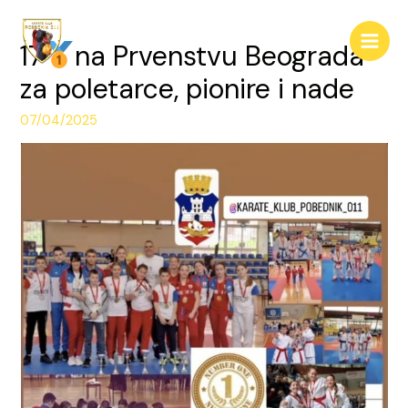
Pređi
na
17
na Prvenstvu Beograda
Main
sadržaj
za poletarce, pionire i nade
Men
07/04/2025