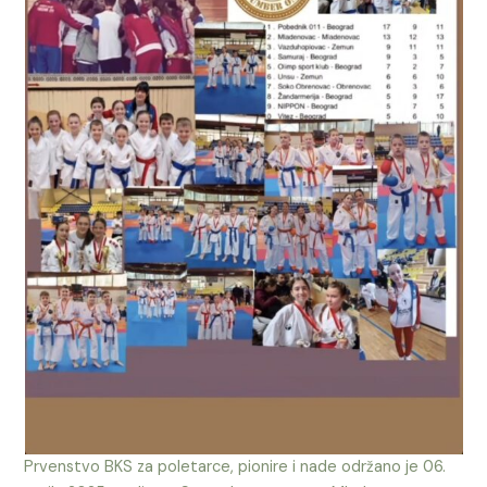
Prvenstvo BKS za poletarce, pionire i nade održano je 06.