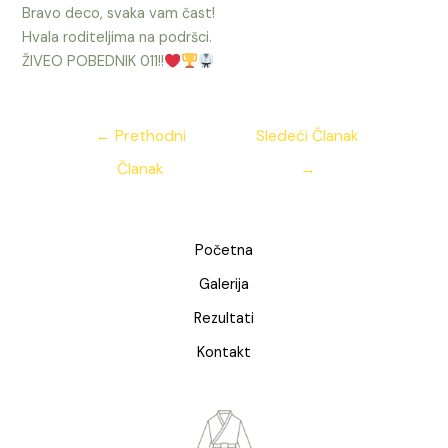
Bravo deco, svaka vam čast!
Hvala roditeljima na podršci.
ŽIVEO POBEDNIK 011!!
Kretanje
←
Prethodni
Sledeći Članak
članka
Članak
→
Početna
Galerija
Rezultati
Kontakt