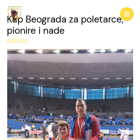
Pređi
na
Kup Beograda za poletarce,
Main
sadržaj
pionire i nade
Men
12/11/2022