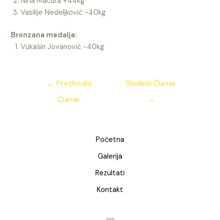
Nina Macura +44kg
Vasilije Nedeljković -40kg
Bronzana medalja:
Vukašin Jovanović -40kg
Kretanje
←
Prethodni
Sledeći Članak
članka
Članak
→
Početna
Galerija
Rezultati
Kontakt