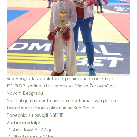
Kup Beograda za poletarce, pionire i nade održan je
12.11.2022. godine u Hali sportova “Ranko Žeravica” na
Novom Beogradu.
Naš klub je imao pet nastupa u borbama i svih petoro
takmičara je izborilo plasman na Kup Srbije.
Pobednici su osvojili 3
1
.
Zlatne medalje:
Anja Jovičić -44kg