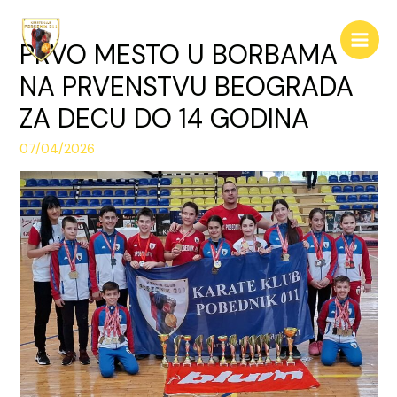
Pređi
na
PRVO MESTO U BORBAMA
Main
sadržaj
NA PRVENSTVU BEOGRADA
Men
ZA DECU DO 14 GODINA
07/04/2026