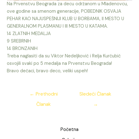
Na Prvenstvu Beograda za decu održanom u Mladenovcu,
ove godine sa smenom generacije, POBEDNIK OSVAJA
PEHAR KAO NAJUSPEŠNIJI KLUB U BORBAMA, II MESTO U
GENERALNOM PLASMANU I III MESTO U KATAMA.
14 ZLATNIH MEDALJA
9 SREBRNIH
14 BRONZANIH
Treba naglasiti da su Viktor Nedeljković i Relja Kurćubić
osvojili svaki po 5 medalja na Prvenstvu Beograda!
Bravo dečaci, bravo deco, veliki uspeh!
Kretanje
←
Prethodni
Sledeći Članak
članka
Članak
→
Početna