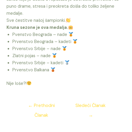
puno drame, stresa i preokreta došla do toliko željene
medalje.
Sve čestitve našoj šampionki.
Kruna sezone je ova medalja.
Pvenstvo Beograda – nade
Prvenstvo Beograda – kadeti
Prvenstvo Srbije – nade
Zlatni pojas – nade
Prvenstvo Srbije – kadeti
Prvenstvo Balkana
Nije loše?!
Kretanje
←
Prethodni
Sledeći Članak
članka
Članak
→