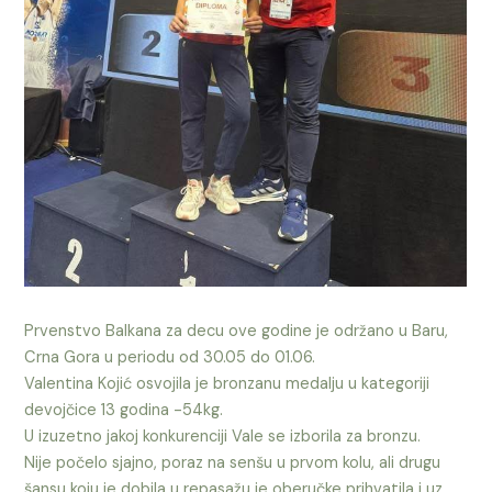
Prvenstvo Balkana za decu ove godine je održano u Baru,
Crna Gora u periodu od 30.05 do 01.06.
Valentina Kojić osvojila je bronzanu medalju u kategoriji
devojčice 13 godina -54kg.
U izuzetno jakoj konkurenciji Vale se izborila za bronzu.
Nije počelo sjajno, poraz na senšu u prvom kolu, ali drugu
šansu koju je dobila u repasažu je oberučke prihvatila i uz