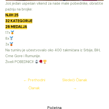
Još jedan uspešan vikend za naše male pobednike, obratite
pažnju na brojke:
NJIH 25
32 KATEGORIJE
28 MEDALJA
17x
8x
3x
Na turniru je učestvovalo oko 400 takmičara iz Srbije, BiH,
Crne Gore i Rumunije.
Živeli POBEDNICI!
Kretanje
←
Prethodni
Sledeći Članak
članka
Članak
→
Početna