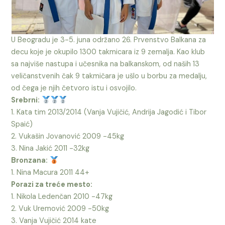
U Beogradu je 3-5. juna održano 26. Prvenstvo Balkana za
decu koje je okupilo 1300 takmicara iz 9 zemalja. Kao klub
sa najviše nastupa i učesnika na balkanskom, od naših 13
veličanstvenih čak 9 takmičara je ušlo u borbu za medalju,
od čega je njih četvoro istu i osvojilo.
Srebrni:
1. Kata tim 2013/2014 (Vanja Vujičić, Andrija Jagodić i Tibor
Spaić)
2. Vukašin Jovanović 2009 -45kg
3. Nina Jakić 2011 -32kg
Bronzana:
1. Nina Macura 2011 44+
Porazi za treće mesto:
1. Nikola Ledenčan 2010 -47kg
2. Vuk Uremović 2009 -50kg
3. Vanja Vujičić 2014 kate