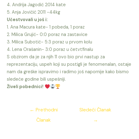
4. Andrija Jagodić 2014 kate
5. Anja Jovičić 2011 -44kg
Učestvovali u još i:
1. Ana Macura kate- 1 pobeda, 1 poraz
2. Milica Grujić- 0:0 poraz na zastavice
3. Milica Subotić- 5:3 poraz u prvom kolu
4. Lena Orašanin- 3:0 poraz u četvtfinalu
S obzirom da je za njih 11 ovo bio prvi nastup za
reprezentaciju, uspeh koji su postigli je fenomenalan, ostaje
nam da greške ispravimo i radimo još napornije kako bismo
sledeće godine bili uspešniji.
Živeli pobednici!
Kretanje
←
Prethodni
Sledeći Članak
članka
Članak
→