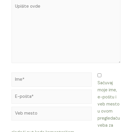
Upišite
ovde
Ime*
Sačuvaj
moje ime,
E-
e-poštu i
pošta*
veb mesto
Veb
u ovom
mesto
pregledaču
veba za