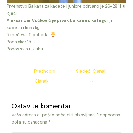
Prvenstvo Balkana za kadete i juniore održano je 26-28.11. u
Rijeci.
Aleksandar Vučković je prvak Balkana u kategoriji
kadeta do 57kg.
5 mečeva, 5 pobeda.
Poen skor 15-1.
Ponos svih u klubu.
Kretanje
←
Prethodni
Sledeći Članak
članka
Članak
→
Ostavite komentar
Vaša adresa e-pošte neće biti objavljena.
Neophodna
polja su označena
*