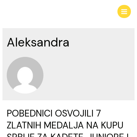
Pređi
na
Main
sadržaj
Men
Aleksandra
POBEDNICI OSVOJILI 7
ZLATNIH MEDALJA NA KUPU