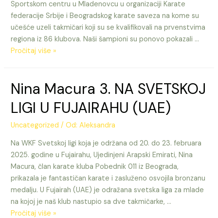
Sportskom centru u Mladenovcu u organizaciji Karate
federacije Srbije i Beogradskog karate saveza na kome su
učešće uzeli takmičari koji su se kvalifikovali na prvenstvima
regiona iz 86 klubova. Naši šampioni su ponovo pokazali …
Pobednici
Pročitaj više »
sjajni
na
Nina Macura 3. NA SVETSKOJ
Prvenstvu
Srbije
LIGI U FUJAIRAHU (UAE)
za
kadete,
Uncategorized
/ Od:
Aleksandra
juniore
Na WKF Svetskoj ligi koja je održana od 20. do 23. februara
i
2025. godine u Fujairahu, Ujedinjeni Arapski Emirati, Nina
ml.seniore
Macura, član karate kluba Pobednik 011 iz Beograda,
prikazala je fantastičan karate i zasluženo osvojila bronzanu
medalju. U Fujairah (UAE) je odražana svetska liga za mlade
na kojoj je naš klub nastupio sa dve takmičarke, …
Nina
Pročitaj više »