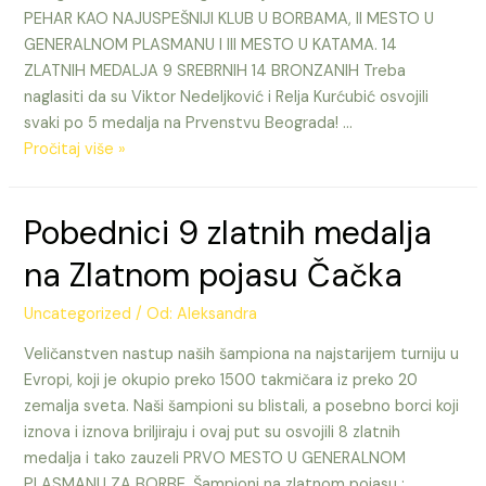
PEHAR KAO NAJUSPEŠNIJI KLUB U BORBAMA, II MESTO U
GENERALNOM PLASMANU I III MESTO U KATAMA. 14
ZLATNIH MEDALJA 9 SREBRNIH 14 BRONZANIH Treba
naglasiti da su Viktor Nedeljković i Relja Kurćubić osvojili
svaki po 5 medalja na Prvenstvu Beograda! …
PRVO
Pročitaj više »
MESTO
U
Pobednici 9 zlatnih medalja
BORBAMA
NA
na Zlatnom pojasu Čačka
PRVENSTVU
BEOGRADA
Uncategorized
/ Od:
Aleksandra
ZA
Veličanstven nastup naših šampiona na najstarijem turniju u
DECU
Evropi, koji je okupio preko 1500 takmičara iz preko 20
DO
zemalja sveta. Naši šampioni su blistali, a posebno borci koji
14
iznova i iznova briljiraju i ovaj put su osvojili 8 zlatnih
GODINA
medalja i tako zauzeli PRVO MESTO U GENERALNOM
PLASMANU ZA BORBE. Šampioni na zlatnom pojasu : …