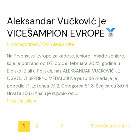
Macura
3.
Aleksandar Vučković je
NA
SVETSKOJ
VICEŠAMPION EVROPE
LIGI
U
Uncategorized
/ Od:
Aleksandra
FUJAIRAHU
Na Prvenstvu Evrope za kadete, juniore i mlađe seniore,
(UAE)
koje je održano od 07. do 09. februara 2025. godine u
Bielsko-Biali u Poljskoj, naš ALEKSANDAR VUČKOVIĆ JE
OSVOJIO SREBRNU MEDALJU! Na putu do medalje je
pobedio : 1. Letonca 7:1 2. Crnogorca 5:1 3. Švajcarca 3:0 4.
Hrvata 1:0 i u finalu je izgubio od …
Aleksandar
Pročitaj više »
Vučković
je
VICEŠAMPION
Paginacija
1
2
…
5
Sledeća strana
→
EVROPE
članaka