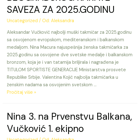
SAVEZA ZA 2025.GODINU
Uncategorized
/ Od:
Aleksandra
Aleksandar Vučković najbolji muški takmičar za 2025.godinu
sa osvojenom evropskom, mediteranskom i balkanskom
medaljom. Nina Macura najuspešnija ženska takmičarka za
2025.godinu sa osvojene dve svetske medalje i balkanskom
bronzom, koja je i van tatamija briljirala i nagrađena je
TITULOM SPORTISTE GENERACIJE Ministarstva prosvete
Republike Srbije. Valentina Kojić najbolja takmičarka u
ženskim nadama sa osvojenim svetskom …
NINA
Pročitaj više »
i
ALEKSANDAR
Nina 3. na Prvenstvu Balkana,
NAJUSPEŠNIJI
KARATISTI
Vučković 1. ekipno
BEOGRADSKOG
KARATE
Uncategorized
/ Od:
Aleksandra