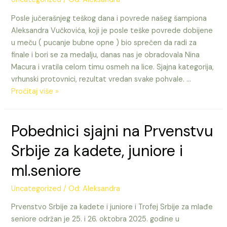
SAVEZA
Posle jučerašnjeg teškog dana i povrede našeg šampiona
ZA
Aleksandra Vučkovića, koji je posle teške povrede dobijene
2025.GODINU
u meču ( pucanje bubne opne ) bio sprečen da radi za
finale i bori se za medalju, danas nas je obradovala Nina
Macura i vratila celom timu osmeh na lice. Sjajna kategorija,
vrhunski protovnici, rezultat vredan svake pohvale. …
Nina
Pročitaj više »
3.
na
Pobednici sjajni na Prvenstvu
Prvenstvu
Balkana,
Srbije za kadete, juniore i
Vučković
1.
ml.seniore
ekipno
Uncategorized
/ Od:
Aleksandra
Prvenstvo Srbije za kadete i juniore i Trofej Srbije za mlađe
seniore održan je 25. i 26. oktobra 2025. godine u