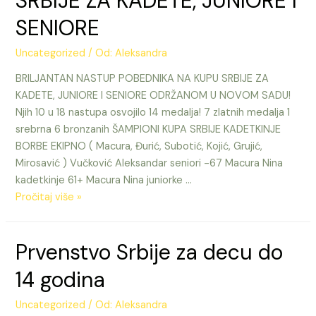
SRBIJE ZA KADETE, JUNIORE I
SENIORE
Uncategorized
/ Od:
Aleksandra
BRILJANTAN NASTUP POBEDNIKA NA KUPU SRBIJE ZA
KADETE, JUNIORE I SENIORE ODRŽANOM U NOVOM SADU!
Njih 10 u 18 nastupa osvojilo 14 medalja! 7 zlatnih medalja 1
srebrna 6 bronzanih ŠAMPIONI KUPA SRBIJE KADETKINJE
BORBE EKIPNO ( Macura, Đurić, Subotić, Kojić, Grujić,
Mirosavić ) Vučković Aleksandar seniori -67 Macura Nina
kadetkinje 61+ Macura Nina juniorke …
POBEDNICI
Pročitaj više »
OSVOJILI
7
Prvenstvo Srbije za decu do
ZLATNIH
MEDALJA
14 godina
NA
KUPU
Uncategorized
/ Od:
Aleksandra
SRBIJE