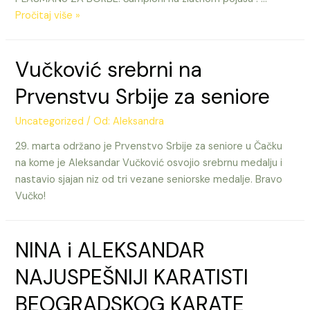
Pobednici
Pročitaj više »
9
zlatnih
Vučković srebrni na
medalja
na
Prvenstvu Srbije za seniore
Zlatnom
pojasu
Uncategorized
/ Od:
Aleksandra
Čačka
29. marta održano je Prvenstvo Srbije za seniore u Čačku
na kome je Aleksandar Vučković osvojio srebrnu medalju i
nastavio sjajan niz od tri vezane seniorske medalje. Bravo
Vučko!
NINA i ALEKSANDAR
NAJUSPEŠNIJI KARATISTI
BEOGRADSKOG KARATE