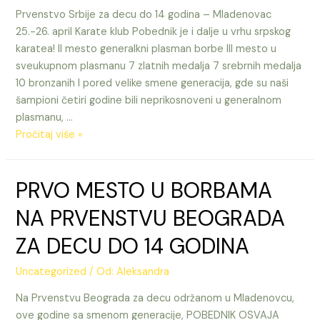
Prvenstvo Srbije za decu do 14 godina – Mladenovac
ZA
25.-26. april Karate klub Pobednik je i dalje u vrhu srpskog
KADETE,
karatea! II mesto generalkni plasman borbe III mesto u
JUNIORE
sveukupnom plasmanu 7 zlatnih medalja 7 srebrnih medalja
I
10 bronzanih I pored velike smene generacija, gde su naši
SENIORE
šampioni četiri godine bili neprikosnoveni u generalnom
plasmanu, …
Prvenstvo
Pročitaj više »
Srbije
za
PRVO MESTO U BORBAMA
decu
do
NA PRVENSTVU BEOGRADA
14
godina
ZA DECU DO 14 GODINA
Uncategorized
/ Od:
Aleksandra
Na Prvenstvu Beograda za decu održanom u Mladenovcu,
ove godine sa smenom generacije, POBEDNIK OSVAJA