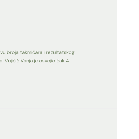
vu broja takmičara i rezultatskog
 Vujičić Vanja je osvojio čak 4