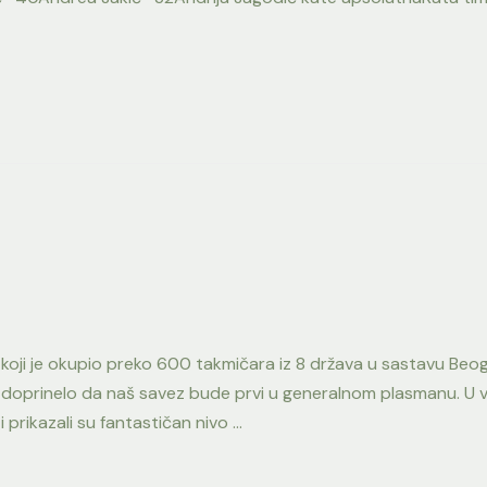
“ koji je okupio preko 600 takmičara iz 8 država u sastavu Beo
 doprinelo da naš savez bude prvi u generalnom plasmanu. U v
i prikazali su fantastičan nivo …