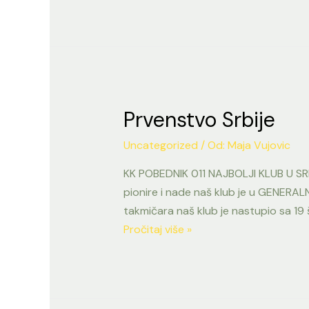
Prvenstvo Srbije
Uncategorized
/ Od:
Maja Vujovic
KK POBEDNIK 011 NAJBOLJI KLUB U S
pionire i nade naš klub je u GENER
takmičara naš klub je nastupio sa 19
Prvenstvo
Pročitaj više »
Srbije