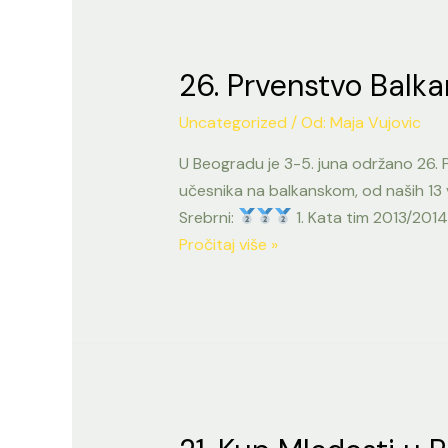
26. Prvenstvo Balk
Uncategorized
/ Od:
Maja Vujovic
U Beogradu je 3-5. juna održano 26. P
učesnika na balkanskom, od naših 13 v
Srebrni:
1. Kata tim 2013/2014
26.
Pročitaj više »
Prvenstvo
Balkana