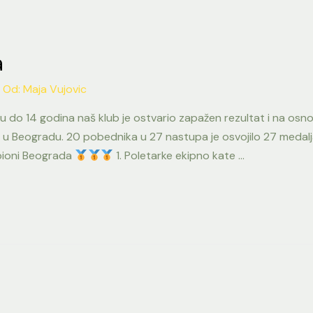
a
 Od:
Maja Vujovic
do 14 godina naš klub je ostvario zapažen rezultat i na osno
 u Beogradu. 20 pobednika u 27 nastupa je osvojilo 27 medalja.
ioni Beograda
1. Poletarke ekipno kate …