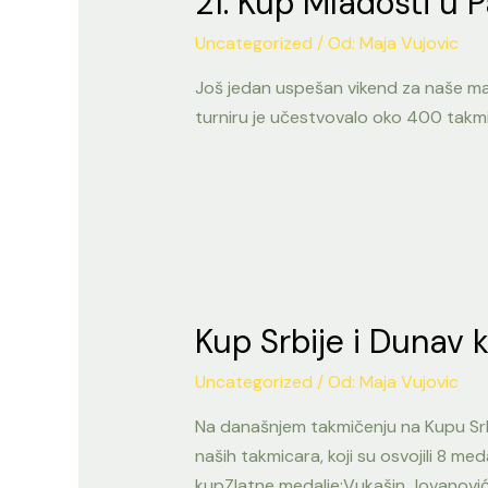
21. Kup Mladosti u 
Uncategorized
/ Od:
Maja Vujovic
Još jedan uspešan vikend za naše ma
turniru je učestvovalo oko 400 takmiča
Kup Srbije i Dunav 
Uncategorized
/ Od:
Maja Vujovic
Na današnjem takmičenju na Kupu Srb
naših takmicara, koji su osvojili 8 m
kupZlatne medalje:Vukašin Jovanović 