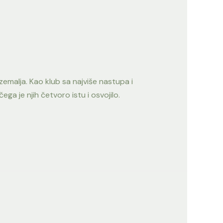
emalja. Kao klub sa najviše nastupa i
a je njih četvoro istu i osvojilo.