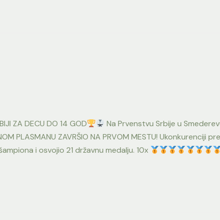
RBIJI ZA DECU DO 14 GOD
Na Prvenstvu Srbije u Smederev
ALNOM PLASMANU ZAVRŠIO NA PRVOM MESTU! Ukonkurenciji preko
 šampiona i osvojio 21 državnu medalju. 10x