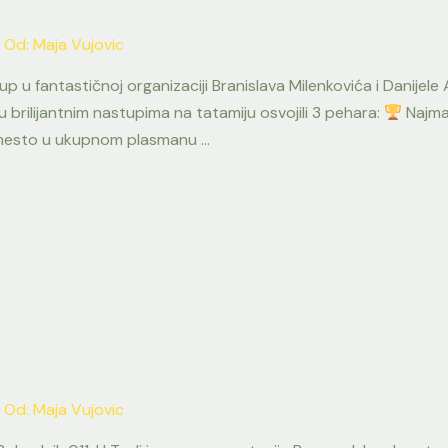
 Od:
Maja Vujovic
up u fantastičnoj organizaciji Branislava Milenkovića i Danijele
 brilijantnim nastupima na tatamiju osvojili 3 pehara:
Najmas
mesto u ukupnom plasmanu …
 Od:
Maja Vujovic