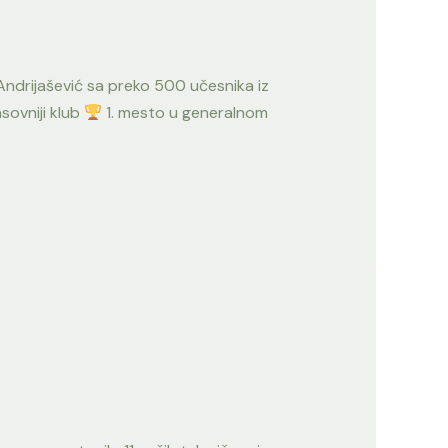
 Andrijašević sa preko 500 učesnika iz
ovniji klub
1. mesto u generalnom