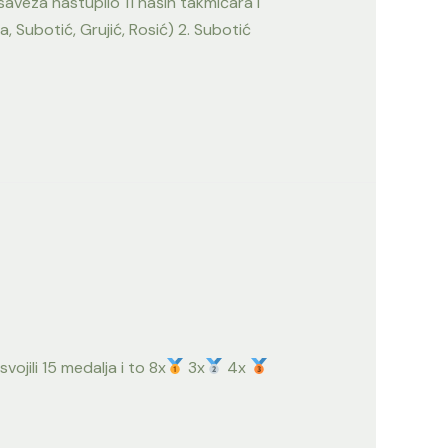
aveza nastupilo 11 naših takmičara i
, Subotić, Grujić, Rosić) 2. Subotić
ojili 15 medalja i to 8x
3x
4x