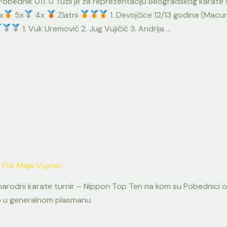
ednik 011. U Tuzli je za reprezentaciju Beogradskog karate s
x
5x
4x
Zlatni
1. Devojčice 12/13 godina (Macura
1. Vuk Uremović 2. Jug Vujičić 3. Andrija …
 Od:
Maja Vujovic
narodni karate turnir – Nippon Top Ten na kom su Pobednici osv
sto u generalnom plasmanu.