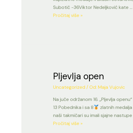
Subotić -36Viktor Nedeljković kate …
Kup
Pročitaj više »
Srbije
i
Dunav
kup
Pljevlja open
Uncategorized
/ Od:
Maja Vujovic
Na juče održanom 16. „Pljevlja openu
13 Pobednika i sa 8
zlatnih medalja
naši takmičari su imali sjajne nastupe 
Pljevlja
Pročitaj više »
open