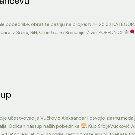
Pančevu
le pobednike, obratite pažnju na brojke: NJIH 25 32 KATEGO
ra iz Srbije, BiH, Crne Gore i Rumunije. Živeli POBEDNICI!
kup
ije učestvovao je Vučković Aleksandar i osvojio zlatnu medal
edalja. Odličan nastup naših pobednika
. Kup SrbijeVučković 
-40Andrea Jakić -32Andrija Jagodić kate apsolutnaKata tim (J