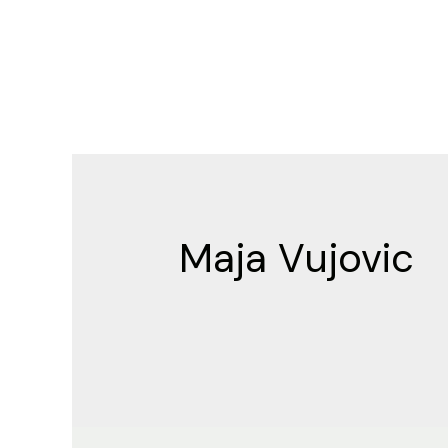
Pređi
na
sadržaj
Maja Vujovic