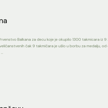
ana
rvenstvo Balkana za decu koje je okupilo 1300 takmicara iz 9 z
eličanstvenih čak 9 takmičara je ušlo u borbu za medalju, od čeg
 …