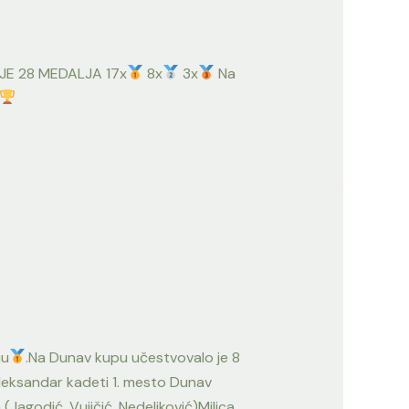
RIJE 28 MEDALJA 17x
8x
3x
Na
ju
.Na Dunav kupu učestvovalo je 8
Aleksandar kadeti 1. mesto Dunav
agodić, Vujičić, Nedeljković)Milica