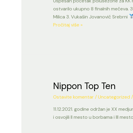
Uspešan početak polusezone za KK Pob
ostvarilo ukupno 8 finalnih mečeva. 3
Milica 3. Vukašin Jovanović Srebrni
TK
Pročitaj više »
Open
2022
Nippon Top Ten
Ostavite komentar
/
Uncategorized
/
11.12.2021. godine održan je XX medju
i osvojili II mesto u borbama i III me