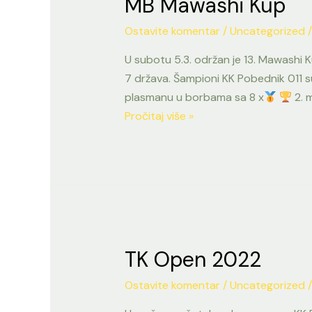
MB Mawashi Kup
Ostavite komentar
/
Uncategorized
/
U subotu 5.3. održan je 13. Mawashi K
7 država. Šampioni KK Pobednik 011 su
plasmanu u borbama sa 8 x
2. 
MB
Pročitaj više »
Mawashi
Kup
TK Open 2022
Ostavite komentar
/
Uncategorized
/