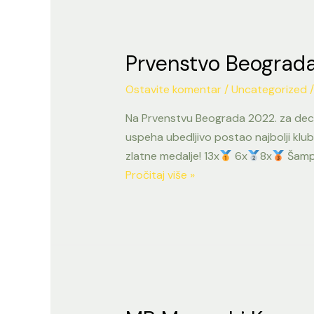
Prvenstvo Beograd
Ostavite komentar
/
Uncategorized
/
Na Prvenstvu Beograda 2022. za decu 
uspeha ubedljivo postao najbolji klub
zlatne medalje! 13x
6x
8x
Šamp
Prvenstvo
Pročitaj više »
Beograda